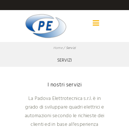
Home
/
Servizi
SERVIZI
I nostri servizi
La Padova Elettrotecnica s.r.l. è in
grado di sviluppare quadri elettrici e
automazioni secondo le richieste dei
clienti ed in base all'esperienza